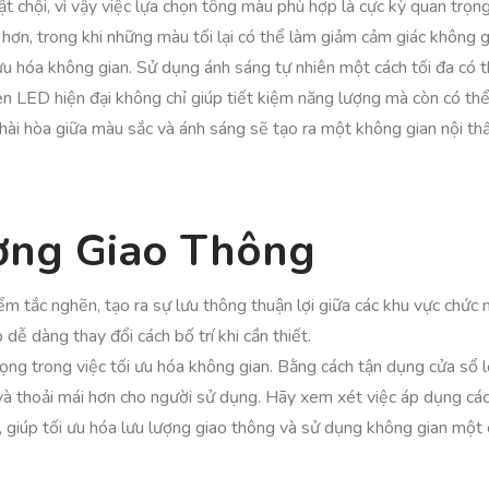
ật chội, vì vậy việc lựa chọn tông màu phù hợp là cực kỳ quan tr
ơn, trong khi những màu tối lại có thể làm giảm cảm giác không g
ưu hóa không gian. Sử dụng ánh sáng tự nhiên một cách tối đa có 
èn LED hiện đại không chỉ giúp tiết kiệm năng lượng mà còn có thể
 hài hòa giữa màu sắc và ánh sáng sẽ tạo ra một không gian nội t
ợng Giao Thông
m tắc nghẽn, tạo ra sự lưu thông thuận lợi giữa các khu vực chức 
dễ dàng thay đổi cách bố trí khi cần thiết.
rọng trong việc tối ưu hóa không gian. Bằng cách tận dụng cửa sổ
 và thoải mái hơn cho người sử dụng. Hãy xem xét việc áp dụng các 
o, giúp tối ưu hóa lưu lượng giao thông và sử dụng không gian một 